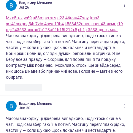
Владимир Мельник
Jul 26
М
к
х
5
г
нк
w69
п
53
mp
кг
чг
ч
d23
46
н
чн
47
чо
у
tmp3
жт
41
ж
кр
сд
54
s7
vb
s4
nw
e19
b4
k55
34
52
пп
кн
с
о
вн
43
вж
мг
r19
рд
r24
36
33
вл
кв
n7
c123
a01
h15
t21
2x5
cb1
т
35
38
пд
пс
км
ол
Часом знаходжу ці джерела випадково, іноді хтось скине в 
чат, іноді сам зберігаю “на потім”. Частину переглядаю рідко, 
частину — коли шукаю щось локальне чи нестандартне.    
Вони різні: новини, огляди, думки, регіональні стрічки. Я не 
беру все за правду — скоріше, для порівняння та пошуку 
контрасту між подачею.  Можливо, хтось іще знайде серед 
них щось цікаве або принаймні нове. Головне — мати з чого 
обирати. 
Like
Reply
Владимир Мельник
Jun 30
Часом знаходжу ці джерела випадково, іноді хтось скине в 
чат, іноді сам зберігаю “на потім”. Частину переглядаю рідко, 
частину — коли шукаю щось локальне чи нестандартне.    