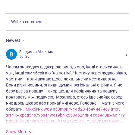
Write a comment...
Newest
Владимир Мельник
Jul 26
The Importance of Short Video Marketing
Часом знаходжу ці джерела випадково, іноді хтось скине в 
чат, іноді сам зберігаю “на потім”. Частину переглядаю рідко, 
for E-commerce Brands in India
частину — коли шукаю щось локальне чи нестандартне.    
Вони різні: новини, огляди, думки, регіональні стрічки. Я не 
беру все за правду — скоріше, для порівняння та пошуку 
контрасту між подачею.  Можливо, хтось іще знайде серед 
них щось цікаве або принаймні нове. Головне — мати з чого 
обирати.  
М
к
х
5
г
нк
w69
п
53
mp
кг
чг
ч
d23
46
н
чн
47
чо
у
tmp3
жт
41
ж
кр
сд
54
s7
vb
s4
nw
e19
b4
k55
34
52
пп
кн
с
о
вн
43
вж
мг
r19
рд
r24
36
33
вл
кв
n7
c123
a01
h15
t21
2x5
cb1
т
35
38
пд
пс
км
ол
 …
Show More