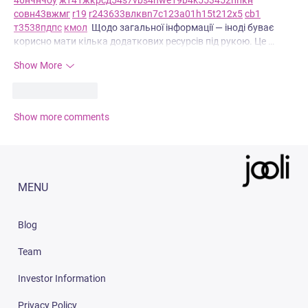
с
о
вн
43
вж
мг
r19
r24
36
33
вл
кв
n7
c123
a01
h15
t21
2x5
cb1
т
35
38
пд
пс
км
ол
  Щодо загальної інформації — іноді буває 
корисно мати кілька додаткових ресурсів під рукою. Це …
Show More
Like
Reply
Show more comments
MENU
Blog
Team
Investor Information
Privacy Policy