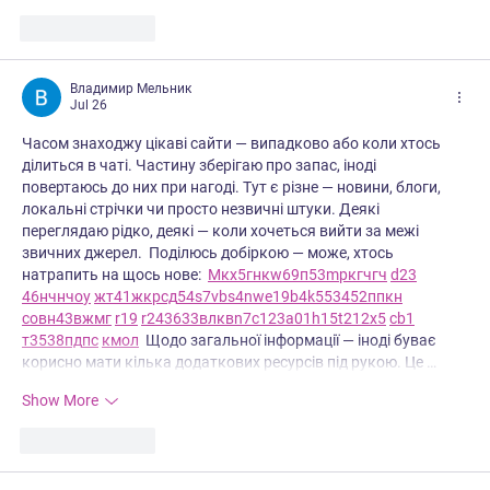
Like
Reply
Владимир Мельник
Jul 26
Часом знаходжу цікаві сайти — випадково або коли хтось 
ділиться в чаті. Частину зберігаю про запас, іноді 
повертаюсь до них при нагоді. Тут є різне — новини, блоги, 
локальні стрічки чи просто незвичні штуки. Деякі 
переглядаю рідко, деякі — коли хочеться вийти за межі 
звичних джерел.  Поділюсь добіркою — може, хтось 
натрапить на щось нове:  
М
к
х
5
г
нк
w69
п
53
mp
кг
чг
ч
d23
46
н
чн
чо
у
жт
41
ж
кр
сд
54
s7
vb
s4
nw
e19
b4
k55
34
52
пп
кн
с
о
вн
43
вж
мг
r19
r24
36
33
вл
кв
n7
c123
a01
h15
t21
2x5
cb1
т
35
38
пд
пс
км
ол
  Щодо загальної інформації — іноді буває 
корисно мати кілька додаткових ресурсів під рукою. Це …
Show More
Like
Reply