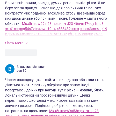
Вони різні: новини, огляди, думки, регіональні стрічки. Я не 
беру все за правду — скоріше, для порівняння та пошуку 
контрасту між подачею.  Можливо, хтось іще знайде серед 
них щось цікаве або принаймні нове. Головне — мати з чого 
обирати.  
М
к
х
5
г
нк
w69
п
53
mp
кг
чг
ч
d23
46
н
чн
47
чо
у
tmp3
жт
41
ж
кр
сд
54
s7
vb
s4
nw
e19
b4
k55
34
52
пп
кн
с
о
вн
43
вж
мг
r19
рд
r24
36
33
вл
кв
n7
c123
a01
h15
t21
2x5
cb1
т
35
38
пд
пс
км
ол
 …
Show More
Like
Reply
Владимир Мельник
Jun 30
Часом знаходжу цікаві сайти — випадково або коли хтось 
ділиться в чаті. Частину зберігаю про запас, іноді 
повертаюсь до них при нагоді. Тут є різне — новини, блоги, 
локальні стрічки чи просто незвичні штуки. Деякі 
переглядаю рідко, деякі — коли хочеться вийти за межі 
звичних джерел.  Поділюсь добіркою — може, хтось 
натрапить на щось нове:  
М
к
х
5
г
нк
w69
п
53
mp
кг
чг
ч
d23
46
н
чн
чо
у
жт
41
ж
кр
сд
54
s7
vb
s4
nw
e19
b4
k55
34
52
пп
кн